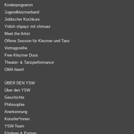
Kinderprogramm
Jugendklezmerband
Jiddischer Kochkurs
Yidish shpayz mit shmuez
Meet the Artist
Offene Session für Klezmer und Tanz
Vortragsreihe
Free Klezmer Duos
Theater- & Tanzperformance
OMA feiert!
ÜBER DEN YSW
Über den YSW
Geschichte
Philosophie
Anerkennung
Künstler*innen
YSW-Team
Förderer & Partner