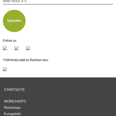
other music e.V.
other music e.V.
Mitglied werden
Newsletter
Spenden
Follow us
YSW findet statt im Rahmen des:
STARTSEITE
WORKSHOPS
Workshops
Kursgebühr