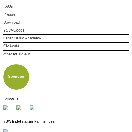
FAQs
Presse
Download
YSW-Goods
Other Music Academy
OMAcafé
other music e.V.
other music e.V.
Mitglied werden
Newsletter
Spenden
Follow us
YSW findet statt im Rahmen des: