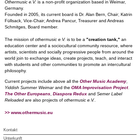
Othermusic e.V.
is a non-profit organization based in Weimar,
Germany.
Founded in 2005, its current board is Dr. Alan Bern, Chair; Katrin
Füllsack, Vice-Chair; Andrea Pancur, Treasurer and Andreas
Schmitges, Board member.
The mission of
othermusic e.V.
is to be a
"creation tank,"
an
education center and a sociocultural community resource, where
artists, scientists and socially progressive people from around the
world join to exchange ideas, create projects, teach, and interact
with students and other communities to promote an intercultural
philosophy.
Current projects include above all the
Other Music Academy
,
Yiddish Summer Weimar
and the
OMA Improvisation Project
.
The Other Europeans
,
Diaspora Redux
and
Semer Label
Reloaded
are also projects of
othermusic e.V.
.
>> www.othermusic.eu
Kontakt
Unterkunft